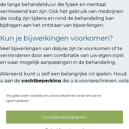
de lange behandelduur die fysiek en mentaal
vermoeiend kan zijn. Ook het gebruik van medicijnen
die nodig zijn tijdens en rond de behandeling kan
bijdragen aan het ontstaan van bijwerkingen.
Kun je bijwerkingen voorkomen?
Veel bijwerkingen van dialyse zijn te voorkomen of te
verminderen door een combinatie van uw eigen inzet
en waar mogelijk aanpassingen in de behandeling.
Allereerst kunt u zelf een belangrijke rol spelen. Houd
u aan de
vochtbeperking
die u is voorgeschreven, volg
dieetvoorschriften
nauwkeurig op en neem uw
medicijnen
precies zoals uw arts heeft aangegeven.
Wij gebruiken cookies om onze website en onze service te
optimaliseren.
Zorg er ook voor dat u op tijd komt voor uw
behandelingen en communiceer open en eerlijk over
eventuele klachten of bijwerkingen die u ervaart.
Cookies accepteren
Daarnaast kunnen er in overleg met uw behandelaar